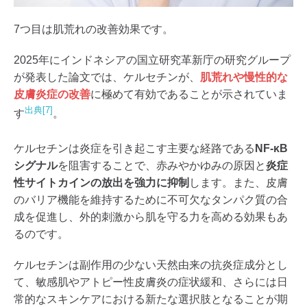
7つ目は肌荒れの改善効果です。
2025年にインドネシアの国立研究革新庁の研究グループ
が発表した論文では、ケルセチンが、
肌荒れや慢性的な
皮膚炎症の改善
に極めて有効であることが示されていま
出典[7]
す
。
ケルセチンは炎症を引き起こす主要な経路である
NF-κB
シグナル
を阻害することで、赤みやかゆみの原因と
炎症
性サイトカインの放出を強力に抑制
します。また、皮膚
のバリア機能を維持するために不可欠なタンパク質の合
成を促進し、外的刺激から肌を守る力を高める効果もあ
るのです。
ケルセチンは副作用の少ない天然由来の抗炎症成分とし
て、敏感肌やアトピー性皮膚炎の症状緩和、さらには日
常的なスキンケアにおける新たな選択肢となることが期