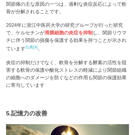
​関節痛の主な原因の一つは、過剰な炎症反応によって軟
骨が分解されることです。
2024年に浙江中医药大学の研究グループが行った研究
で、ケルセチンが
滑膜細胞の炎症を抑制
し、関節リウマ
チに伴う関節の損傷を保護する効果を持つことが示され
出典[4]
ています
。
​炎症の抑制だけでなく、軟骨を分解する酵素の活性を阻
害する軟骨の保護や​酸化ストレスの軽減により関節組織
の細胞へのダメージを防ぐなどの作用も関節の保護効果
に寄与しています
5.記憶力の改善