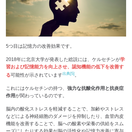
5つ目は記憶力の改善効果です。
2018年に北京大学が発表した総説には、ケルセチンが
学
習および記憶能力を向上させ、認知機能の低下を改善す
出典[5]
る
可能性が示されています
。
これにはケルセチンの持つ、
強力な抗酸化作用と抗炎症
作用
が関わっているのです。
脳内の酸化ストレスを軽減することで、加齢やストレス
などによる神経細胞のダメージを抑制したり、血管内皮
機能を改善することで、脳への酸素や栄養の供給をスム
ーズにしたりする効果が脳の活性化や記憶力改善に寄与