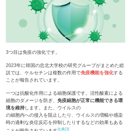
3つ目は免疫の強化です。
2023年に韓国の忠北大学校の研究グループがまとめた総
説では、ケルセチンは複数の作用で
免疫機能を強化
する
ことが報告されています。
一つは抗酸化作用による細胞保護です。活性酸素による
細胞のダメージを防ぎ、
免疫細胞が正常に機能できる環
境を維持
します。また、ウイルスの
の細胞内への侵入を阻止したり、ウイルスの増幅や感染
時の過剰な炎症反応を抑制したりするなどの効果もある
出典[3]
ことが報告されています
。