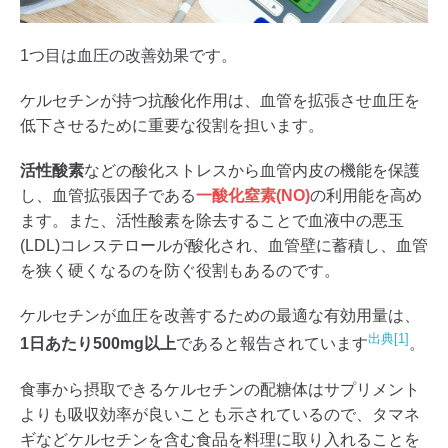
1つ目は血圧の改善効果です。
ケルセチンが持つ抗酸化作用は、血管を拡張させ血圧を
低下させるために重要な役割を担います。
活性酸素
などの酸化ストレスから血管内皮の機能を保護
し、血管拡張因子である
一酸化窒素(NO)
の利用能を高め
ます。また、活性酸素を除去することで血液中の悪玉
(LDL)コレステロールが酸化され、血管壁に蓄積し、血管
を狭く硬くなるのを防ぐ役割もあるのです。
ケルセチンが血圧を改善するための最適な有効用量は、
出典[1]
1日あたり500mg以上
であると報告されています
。
食事から摂取できるケルセチンの配糖体はサプリメント
よりも吸収効率が良いことも示されているので、タマネ
ギなどケルセチンを含む食品を料理に取り入れることを