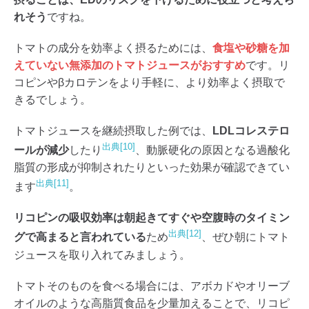
れそう
ですね。
トマトの成分を効率よく摂るためには、
食塩や砂糖を加
えていない無添加のトマトジュースがおすすめ
です。リ
コピンやβカロテンをより手軽に、より効率よく摂取で
きるでしょう。
トマトジュースを継続摂取した例では、
LDLコレステロ
出典[10]
ールが減少
したり
、動脈硬化の原因となる過酸化
脂質の形成が抑制されたりといった効果が確認できてい
出典[11]
ます
。
リコピンの吸収効率は朝起きてすぐや空腹時のタイミン
出典[12]
グで高まると言われている
ため
、ぜひ朝にトマト
ジュースを取り入れてみましょう。
トマトそのものを食べる場合には、アボカドやオリーブ
オイルのような高脂質食品を少量加えることで、リコピ