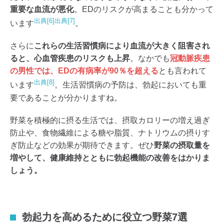
重要な血流が悪化
。EDのリスクが高まることも分かって
出典[6]
出典[7]
います
。
さらに
これらの生活習慣病により血流が大きく阻害され
ると、心血管疾患のリスクも上昇
。なかでも
冠動脈疾患
の男性では、EDの有病率が90％を超える
とも言われて
出典[8]
います
。生活習慣病の予防は、勃起においても重
要であることが分かりますね。
野菜を積極的に摂る生活では、摂取カロリーの増え過ぎ
防止や、食物繊維による糖や脂質、ナトリウムの摂りす
ぎ防止などの効果が期待できます。ぜひ
野菜の摂取量を
増やして、健康維持とともに勃起機能の改善をはかりま
しょう。
勃起力を高めるために役立つ野菜7選