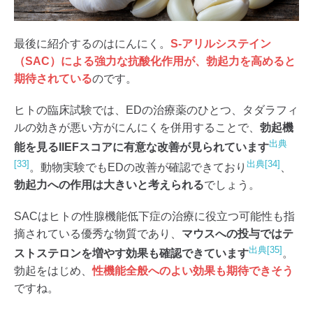
最後に紹介するのはにんにく。
S-アリルシステイン
（SAC）による強力な抗酸化作用が、勃起力を高めると
期待されている
のです。
ヒトの臨床試験では、EDの治療薬のひとつ、タダラフィ
ルの効きが悪い方がにんにくを併用することで、
勃起機
出典
能を見るIIEFスコアに有意な改善が見られています
[33]
出典[34]
。動物実験でもEDの改善が確認できており
、
勃起力への作用は大きいと考えられる
でしょう。
SACはヒトの性腺機能低下症の治療に役立つ可能性も指
摘されている優秀な物質であり、
マウスへの投与ではテ
出典[35]
ストステロンを増やす効果も確認できています
。
勃起をはじめ、
性機能全般へのよい効果も期待できそう
ですね。