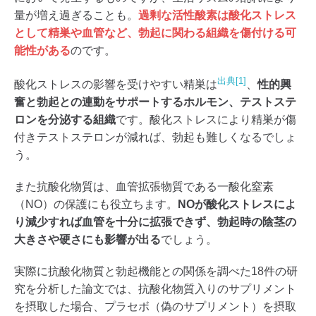
量が増え過ぎることも。
過剰な活性酸素は酸化ストレス
として精巣や血管など、勃起に関わる組織を傷付ける可
能性がある
のです。
出典[1]
酸化ストレスの影響を受けやすい精巣は
、
性的興
奮と勃起との連動をサポートするホルモン、テストステ
ロンを分泌する組織
です。酸化ストレスにより精巣が傷
付きテストステロンが減れば、勃起も難しくなるでしょ
う。
また抗酸化物質は、血管拡張物質である一酸化窒素
（NO）の保護にも役立ちます。
NOが酸化ストレスによ
り減少すれば血管を十分に拡張できず、勃起時の陰茎の
大きさや硬さにも影響が出る
でしょう。
実際に抗酸化物質と勃起機能との関係を調べた18件の研
究を分析した論文では、抗酸化物質入りのサプリメント
を摂取した場合、プラセボ（偽のサプリメント）を摂取