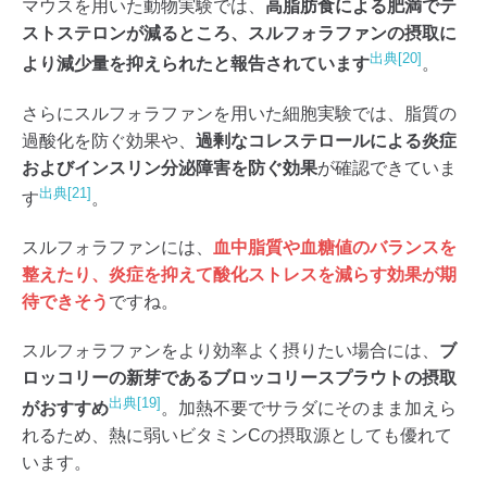
マウスを用いた動物実験では、
高脂肪食による肥満でテ
ストステロンが減るところ、スルフォラファンの摂取に
出典[20]
より減少量を抑えられたと報告されています
。
さらにスルフォラファンを用いた細胞実験では、脂質の
過酸化を防ぐ効果や、
過剰なコレステロールによる炎症
およびインスリン分泌障害を防ぐ効果
が確認できていま
出典[21]
す
。
スルフォラファンには、
血中脂質や血糖値のバランスを
整えたり、炎症を抑えて酸化ストレスを減らす効果が期
待できそう
ですね。
スルフォラファンをより効率よく摂りたい場合には、
ブ
ロッコリーの新芽であるブロッコリースプラウトの摂取
出典[19]
がおすすめ
。加熱不要でサラダにそのまま加えら
れるため、熱に弱いビタミンCの摂取源としても優れて
います。