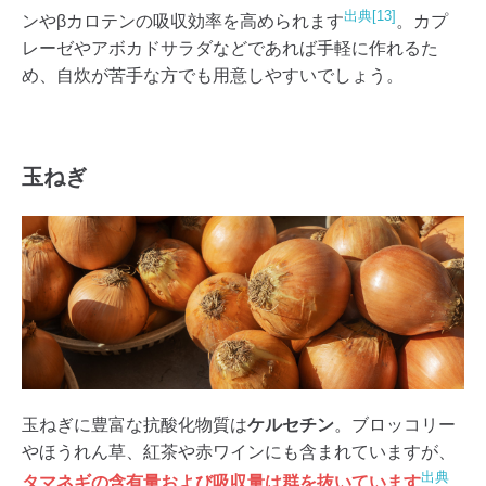
出典[13]
ンやβカロテンの吸収効率を高められます
。カプ
レーゼやアボカドサラダなどであれば手軽に作れるた
め、自炊が苦手な方でも用意しやすいでしょう。
玉ねぎ
玉ねぎに豊富な抗酸化物質は
ケルセチン
。ブロッコリー
やほうれん草、紅茶や赤ワインにも含まれていますが、
出典
タマネギの含有量および吸収量は群を抜いています