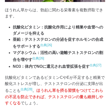
ほうれん草からは、勃起に関わる栄養素を複数摂取でき
ます。
抗酸化ビタミン：抗酸化作用により精巣や血管への
ダメージを抑える
亜鉛：テストステロンの分泌を促すホルモンの合成
出典[26]
をサポートする
マグネシウム：活性の高い遊離テストステロンの割
出典[26]
合を増やす
出典[27]
NO3：体内でNOに還元され血管拡張を促す
抗酸化ビタミンであるビタミンCやEが不足すると精巣で
酸化ストレスが増し、テストステロンの分泌に支障が出
出典[28]
ることも
。
ほうれん草を摂る習慣をつけてこれら
の不足を防止できれば、テストステロンの量も維持しや
すくなる
でしょう。