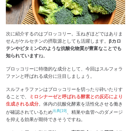
次に紹介するのはブロッコリー。玉ねぎほどではありま
せんがケルセチンの摂取源としても活躍します。
βカロ
テンやビタミンCのような抗酸化物質が豊富なことでも
知られています
ね。
ブロッコリーに特徴的な成分として、今回はスルフォラ
ファンと呼ばれる成分に注目しましょう。
スルフォラファンはブロッコリーを切ったり砕いたりす
ることで、
ミロシナーゼと呼ばれる酵素との反応により
生成される成分
。体内の抗酸化酵素を活性化させる働き
出典[19]
が確認されているため
、精巣や血管へのダメージ
を抑える効果が期待できそうですね。