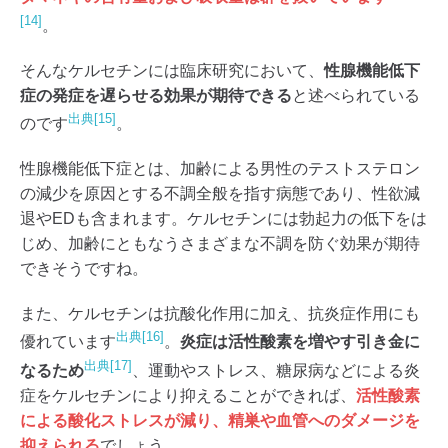
[14]
。
そんなケルセチンには臨床研究において、
性腺機能低下
症の発症を遅らせる効果が期待できる
と述べられている
出典[15]
のです
。
性腺機能低下症とは、加齢による男性のテストステロン
の減少を原因とする不調全般を指す病態であり、性欲減
退やEDも含まれます。ケルセチンには勃起力の低下をは
じめ、加齢にともなうさまざまな不調を防ぐ効果が期待
できそうですね。
また、ケルセチンは抗酸化作用に加え、抗炎症作用にも
出典[16]
優れています
。
炎症は活性酸素を増やす引き金に
出典[17]
なるため
、運動やストレス、糖尿病などによる炎
症をケルセチンにより抑えることができれば、
活性酸素
による酸化ストレスが減り、精巣や血管へのダメージを
抑えられる
でしょう。