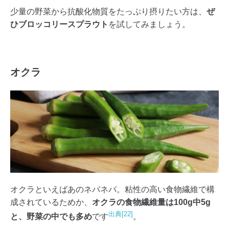
少量の野菜から抗酸化物質をたっぷり摂りたい方は、
ぜ
ひブロッコリースプラウト
を試してみましょう。
オクラ
オクラといえばあのネバネバ。粘性の高い食物繊維で構
成されているためか、
オクラの食物繊維量は100g中5g
出典[22]
と、野菜の中でも多め
です
。