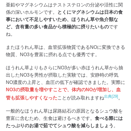
亜鉛やマグネシウムはテストステロンの分泌や活性に関
係の深いホルモンです。
とくにマグネシウムは日本の食
事において不足しやすいため、ほうれん草や魚介類な
ど、含有量の多い食品から積極的に摂りたいもの
です
ね。
またほうれん草は、血管拡張物質であるNOに変換できる
物質、NO3を豊富に摂れる点でも優秀です。
ほうれん草よりもさらにNO3が多い赤ほうれん草から抽
出したNO3を男性が摂取した実験では、安静時の呼気
NO濃度の上昇と、血圧の低下が確認できました。実際に
NO3の摂取量を増やすことで、体内のNOが増加し、血
出典[29]
管も拡張しやすくなった
ことが読み取れますね
。
一般的なほうれん草は尿路結石の原因となるシュウ酸を
豊富に含むため、生食は避けるべきです。
食べる際には
たっぷりのお湯で茹でてシュウ酸を減らしましょう
。