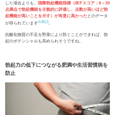
した場合よりも、
国際勃起機能指標（IIEFスコア：6～30
点満点で勃起機能を主観的に評価し、点数が高いほど勃
起機能が高いことを示す）が有意に高かった
とのデータ
出典[2]
が得られています
。
抗酸化物質の不足を野菜により防ぐことができれば、勃
起のポテンシャルも高められそうですね。
勃起力の低下につながる肥満や生活習慣病を
防止