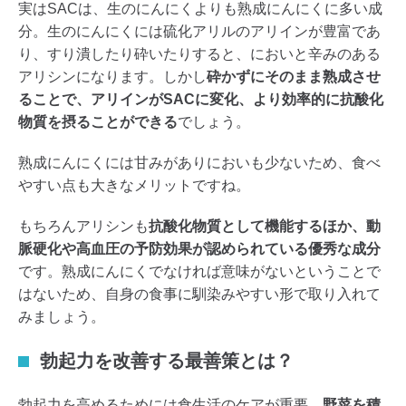
実はSACは、生のにんにくよりも熟成にんにくに多い成
分。生のにんにくには硫化アリルのアリインが豊富であ
り、すり潰したり砕いたりすると、においと辛みのある
アリシンになります。しかし
砕かずにそのまま熟成させ
ることで、アリインがSACに変化、より効率的に抗酸化
物質を摂ることができる
でしょう。
熟成にんにくには甘みがありにおいも少ないため、食べ
やすい点も大きなメリットですね。
もちろんアリシンも
抗酸化物質として機能するほか、動
脈硬化や高血圧の予防効果が認められている優秀な成分
です。熟成にんにくでなければ意味がないということで
はないため、自身の食事に馴染みやすい形で取り入れて
みましょう。
勃起力を改善する最善策とは？
勃起力を高めるためには食生活のケアが重要。
野菜を積