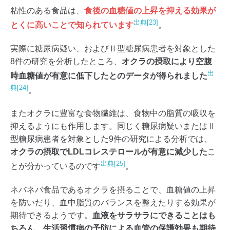
粘性のある食品は、
食後の血糖値の上昇を抑える効果が
出典[23]
とくに高いことで知られています
。
実際に糖尿病疑い、およびⅡ型糖尿病患者を対象とした
8件の研究を分析したところ、
オクラの摂取により空腹
出
時血糖値が有意に低下したとのデータが得られました
典[24]
。
またオクラに豊富な食物繊維は、食物中の脂質の吸収を
抑えるようにも作用します。同じく糖尿病疑いまたはⅡ
型糖尿病患者を対象とした9件の研究による分析では、
オクラの摂取でLDLコレステロールが有意に減少した
こ
出典[25]
とが分かっているのです
。
ネバネバ食品であるオクラを摂ることで、血糖値の上昇
を防いだり、血中脂質のバランスを整えたりする効果が
期待できるようです。
血液をサラサラにできることはも
ちろん、生活習慣病の予防による血管の保護効果も期待