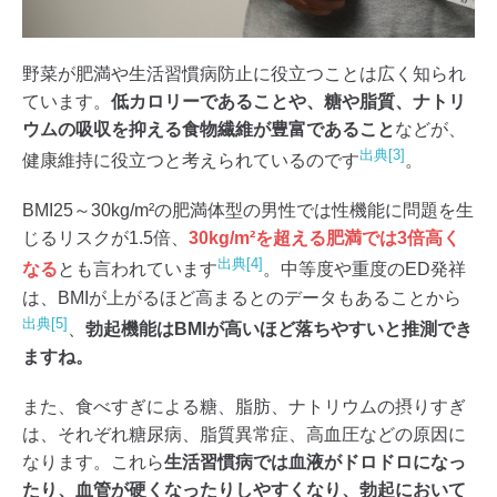
野菜が肥満や生活習慣病防止に役立つことは広く知られ
ています。
低カロリーであることや、糖や脂質、ナトリ
ウムの吸収を抑える食物繊維が豊富であること
などが、
出典[3]
健康維持に役立つと考えられているのです
。
BMI25～30kg/m²の肥満体型の男性では性機能に問題を生
じるリスクが1.5倍、
30kg/m²を超える肥満では3倍高く
出典[4]
なる
とも言われています
。中等度や重度のED発祥
は、BMIが上がるほど高まるとのデータもあることから
出典[5]
、
勃起機能はBMIが高いほど落ちやすいと推測でき
ますね。
また、食べすぎによる糖、脂肪、ナトリウムの摂りすぎ
は、それぞれ糖尿病、脂質異常症、高血圧などの原因に
なります。これら
生活習慣病では血液がドロドロになっ
たり、血管が硬くなったりしやすくなり、勃起において