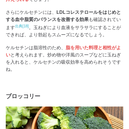
さらにケルセチンには、
LDLコレステロールをはじめと
する血中脂質のバランスを改善する効果
も確認されてい
出典[18]
ます
。玉ねぎにより血液をサラサラにすることが
できれば、より勃起もスムーズになるでしょう。
ケルセチンは脂溶性のため、
脂を用いた料理と相性がよ
い
と考えられます。炒め物や洋風のスープなどに玉ねぎ
を入れると、ケルセチンの吸収効率を高められそうです
ね。
ブロッコリー