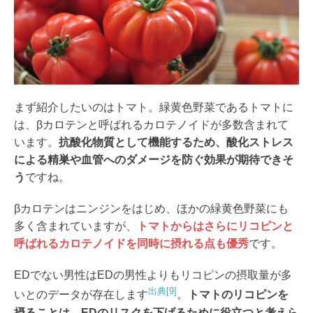
まず紹介したいのはトマト。緑黄色野菜であるトマトに
は、βカロテンと呼ばれるカロテノイドが多数含まれて
います。
抗酸化物質として機能するため、酸化ストレス
による精巣や血管へのダメージを防ぐ効果が期待できそ
う
ですね。
βカロテンはニンジンをはじめ、ほかの緑黄色野菜にも
多く含まれていますが、
トマトからはさらにリコピンと
呼ばれるカロテノイドを同時に摂れる点も優秀
です。
EDでない男性はEDの男性よりもリコピンの摂取量が多
出典[9]
いとのデータが存在します
。
トマトのリコピンを
摂ることは、EDのリスクを下げるために役立つと考えら