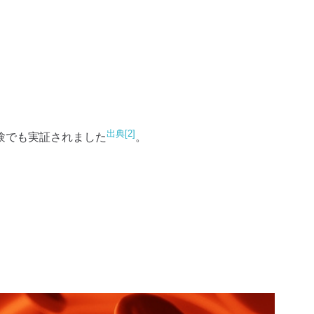
出典[2]
験でも実証されました
。