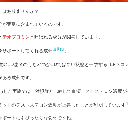
とはありませんか？
分が豊富に含まれているのです。
と
テオブロミン
と呼ばれる成分が関与しています。
出典[3]
をサポート
してくれる成分
。
のED患者のうち24%がEDではない状態と一致するIIEFスコ
がある成分です。
日間投与した実験では、対照群と比較して血清テストステロン濃度
ラットのテストステロン濃度が上昇したことが判明しています
サポートにもぴったりな食材ですね。