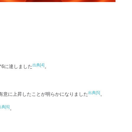
出典[4]
ア6に達しました
。
出典[5]
が有意に上昇したことが明らかになりました
。
出典[6]
。