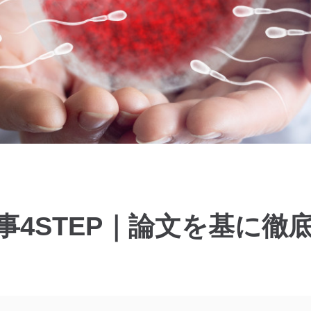
4STEP｜論文を基に徹