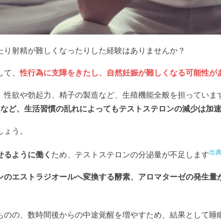
たり射精が難しくなったりした経験はありませんか？
して、
性行為に支障をきたし、自然妊娠が難しくなる可能性が
。性欲や勃起力、精子の製造など、生殖機能全般を担っていま
足など、生活習慣の乱れによってもテストステロンの減少は加
しょう。
出典
せるように働く
ため、テストステロンの分泌量が不足します
ンのエストラジオールへ変換する酵素、アロマターゼの発生量
ものの、数時間後からの中途覚醒を増やすため、結果として睡