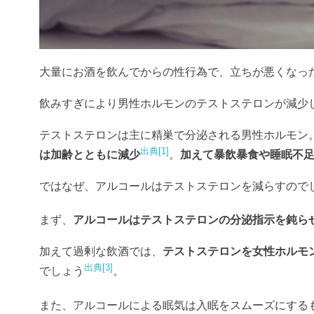
大量にお酒を飲んでからの性行為で、立ちが悪くなっ
飲みすぎにより男性ホルモンのテストステロンが減少
テストステロンは主に精巣で分泌される男性ホルモン
出典[1]
は加齢とともに減少
。
加えて暴飲暴食や睡眠不
ではなぜ、アルコールはテストステロンを減らすので
まず、
アルコールはテストステロンの分泌指示を鈍ら
加えて過剰な飲酒では、
テストステロンを女性ホルモ
出典[3]
でしょう
。
また、アルコールによる眠気は入眠をスムーズにする