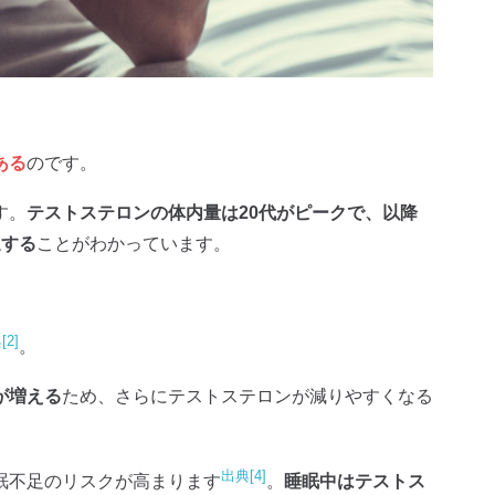
ある
のです。
す。
テストステロンの体内量は20代がピークで、以降
速する
ことがわかっています。
[2]
。
が増える
ため、さらにテストステロンが減りやすくなる
出典[4]
眠不足のリスクが高まります
。
睡眠中はテストス