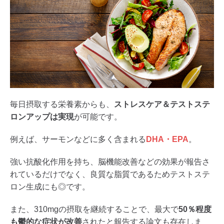
毎日摂取する栄養素からも、
ストレスケア＆テストステ
ロンアップは実現
が可能です。
例えば、サーモンなどに多く含まれる
DHA・EPA
。
強い抗酸化作用を持ち、脳機能改善などの効果が報告さ
れているだけでなく、良質な脂質であるためテストステ
ロン生成にも◎です。
また、310mgの摂取を継続することで、最大で
50％程度
も鬱的な症状が改善
されたと報告する論文も存在しま