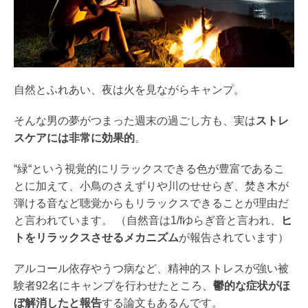
自然とふれあい、夜は火を見ながらキャンプ。
そんな男の夢がつまった週末の過ごし方も、実は
ストレ
スケアには非常に効果的
。
“緑“という視覚的にリラックスできる色が豊富であるこ
とに加えて、小鳥のさえずりや川のせせらぎ、焚き木が
弾ける音など聴覚からもリラックスできることが理由だ
と言われています。 （自然音は1/fゆらぎ音と言われ、
ヒ
トをリラックスさせるメカニズム
が報告されています）
アルコール依存やうつ病など、精神的ストレスが強い被
験者92名にキャンプを行わせたところ、
鬱的な症状がほ
ぼ解消したと報告
する論文もあるんです。