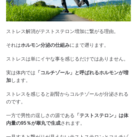
ストレス解消がテストステロン増加に繋がる理由。
それは
ホルモン分泌の仕組み
にまで遡ります。
ストレスは単にイヤな事を感じるだけではありません。
実は体内では
「コルチゾール」と呼ばれるホルモンが増
加
します。
ストレスを感じると副腎からコルチゾールが分泌される
のです。
一方で男性の逞しさの源である
「テストステロン」は体
内量の95％が睾丸で生成
されます。
一見すると繋がりが見えないテストステロンとコルチゾ