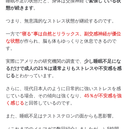
睡眠不足の状態だと、身体は交換神経で
緊張している状
態が続きます
。
つまり、無意識的なストレス状態が継続するのです。
一方で
“寝る“事は自然とリラックス、副交感神経が優位
な状態
が作られ、脳も体もゆっくりと休息できるので
す。
実際にアメリカの研究機関の調査で、
少し睡眠不足にな
るだけで成人の21％は通常よりもストレスや不安感を感
じる
とわかっています。
さらに、現代日本人のように日常的に強いストレスを感
じている場合、その傾向は強くなり、
45％が不安感を強
く感じる
と回答しているのです。
また、睡眠不足はテストステロンの面からも悪影響。
（これまでのメルマガで数回紹介しましたが、）5時間