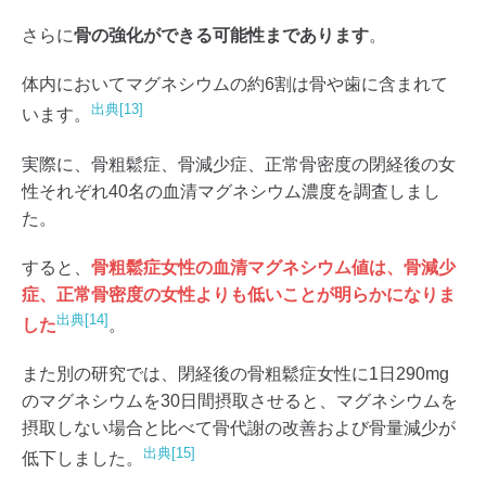
さらに
骨の強化ができる可能性まであります
。
体内においてマグネシウムの約6割は骨や歯に含まれて
出典[13]
います。
実際に、骨粗鬆症、骨減少症、正常骨密度の閉経後の女
性それぞれ40名の血清マグネシウム濃度を調査しまし
た。
すると、
骨粗鬆症女性の血清マグネシウム値は、骨減少
症、正常骨密度の女性よりも低いことが明らかになりま
出典[14]
した
。
また別の研究では、閉経後の骨粗鬆症女性に1日290mg
のマグネシウムを30日間摂取させると、マグネシウムを
摂取しない場合と比べて骨代謝の改善および骨量減少が
出典[15]
低下しました。