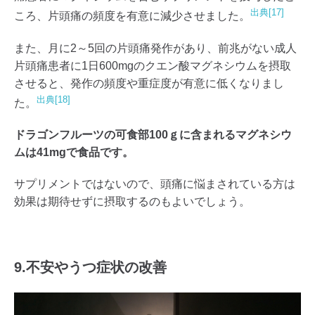
出典[17]
ころ、片頭痛の頻度を有意に減少させました。
また、月に2～5回の片頭痛発作があり、前兆がない成人
片頭痛患者に1日600mgのクエン酸マグネシウムを摂取
させると、発作の頻度や重症度が有意に低くなりまし
出典[18]
た。
ドラゴンフルーツの可食部100ｇに含まれるマグネシウ
ムは41mgで食品です。
サプリメントではないので、頭痛に悩まされている方は
効果は期待せずに摂取するのもよいでしょう。
9.不安やうつ症状の改善