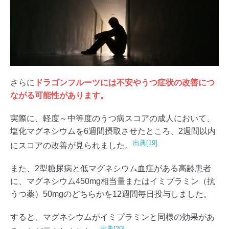
さらに
ドラゴンフルーツには不安やうつ症状の改善につ
ながる可能性があります。
実際に、軽度～中等度のうつ病スコアの成人において、
塩化マグネシウムを6週間摂取させたところ、2週間以内
出典[19]
にスコアの改善が見られました。
また、2型糖尿病と低マグネシウム血症がある高齢患者
に、マグネシウム450mg相当量またはイミプラミン（抗
うつ薬）50mgのどちらかを12週間毎日投与しました。
すると、マグネシウムがイミプラミンと同様の効果があ
出典[20]