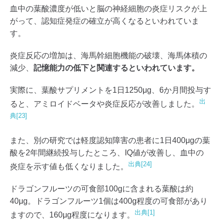
血中の葉酸濃度が低いと脳の神経細胞の炎症リスクが上
がって、認知症発症の確立が高くなるといわれていま
す。
炎症反応の増加は、海馬幹細胞機能の破壊、海馬体積の
減少、
記憶能力の低下と関連するといわれています。
実際に、葉酸サプリメントを1日1250μg、6か月間投与す
出
ると、アミロイドベータや炎症反応が改善しました。
典[23]
また、別の研究では軽度認知障害の患者に1日400μgの葉
酸を2年間継続投与したところ、IQ値が改善し、血中の
出典[24]
炎症を示す値も低くなりました。
ドラゴンフルーツの可食部100gに含まれる葉酸は約
40μg。ドラゴンフルーツ1個は400g程度の可食部があり
出典[1]
ますので、160μg程度になります。