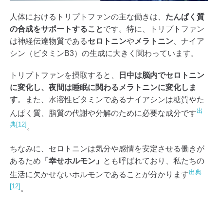
人体におけるトリプトファンの主な働きは、
たんぱく質
の合成をサポートすること
です。特に、トリプトファン
は神経伝達物質である
セロトニン
や
メラトニン
、ナイア
シン（ビタミンB3）の生成に大きく関わっています。
トリプトファンを摂取すると、
日中は脳内でセロトニン
に変化し、夜間は睡眠に関わるメラトニンに変化しま
す
。また、水溶性ビタミンであるナイアシンは糖質やた
出
んぱく質、脂質の代謝や分解のために必要な成分です
典[12]
。
ちなみに、セロトニンは気分や感情を安定させる働きが
あるため
「幸せホルモン」
とも呼ばれており、私たちの
出典
生活に欠かせないホルモンであることが分かります
[12]
。