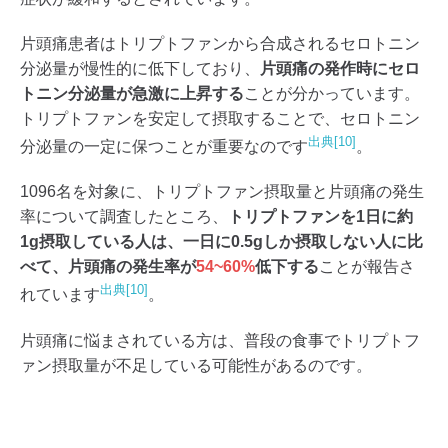
片頭痛患者はトリプトファンから合成されるセロトニン
分泌量が慢性的に低下しており、
片頭痛の発作時にセロ
トニン分泌量が急激に上昇する
ことが分かっています。
トリプトファンを安定して摂取することで、セロトニン
出典[10]
分泌量の一定に保つことが重要なのです
。
1096名を対象に、トリプトファン摂取量と片頭痛の発生
率について調査したところ、
トリプトファンを1日に約
1g摂取している人は、一日に0.5gしか摂取しない人に比
べて、片頭痛の発生率が
54~60%
低下する
ことが報告さ
出典[10]
れています
。
片頭痛に悩まされている方は、普段の食事でトリプトフ
ァン摂取量が不足している可能性があるのです。