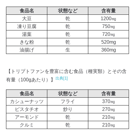
食品名
状態など
含有量
大豆
乾
1200㎎
凍り豆腐
乾
750㎎
湯葉
乾
720㎎
きな粉
乾
520mg
油揚げ
生
360mg
【トリプトファンを豊富に含む食品（種実類）とその含
出典[1]
有量（100gあたり）】
食品名
状態など
含有量
カシューナッツ
フライ
370㎎
ピスタチオ
炒り
270㎎
アーモンド
乾
210㎎
クルミ
乾
210㎎