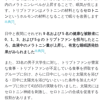
内のメラトニンレベルが上昇することで、眠気が生じま
す。トリプトファンはメラトニンの材料となる
セロトニ
ン
というホルモンの材料となることで眠りを改善します
出典[7]
。
日中と夜間にそれぞれ
9 名および 5 名の健康な被験者に
0、1、3、および 5 g の トリプトファン を投与したとこ
ろ、血液中のメラトニン量が上昇し、有意な睡眠誘発効
出典[5]
果がみられました
。
また、33名の男子大学生に対し、トリプトファンが豊富
な食事・トリプトファンが不足している食事を摂取する
グループに分け、さらに日中にしっかりと太陽光を浴び
る・日中に太陽光を浴びないといった条件を加えた4グ
ループに分けて4泊5日の実験を行いました。太陽光には
セロトニン神経を刺激し、セロトニンの合成を促進する
役割があります。