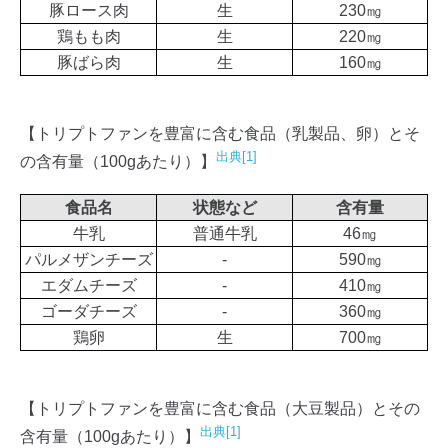
豚ロース肉
生
230㎎
鶏もも肉
生
220㎎
豚ばら肉
生
160㎎
【トリプトファンを豊富に含む食品（乳製品、卵）とそ
出典[1]
の含有量（100gあたり）】
食品名
状態など
含有量
牛乳
普通牛乳
46㎎
パルメザンチーズ
-
590㎎
エダムチーズ
-
410㎎
ゴーダチーズ
-
360㎎
鶏卵
生
700㎎
【トリプトファンを豊富に含む食品（大豆製品）とその
出典[1]
含有量（100gあたり）】