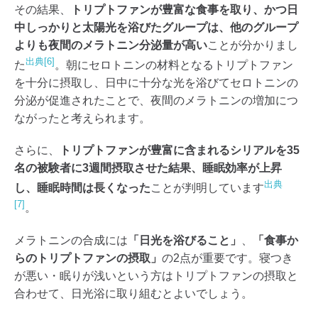
その結果、
トリプトファンが豊富な食事を取り、かつ日
中しっかりと太陽光を浴びたグループは、他のグループ
よりも夜間のメラトニン分泌量が高い
ことが分かりまし
出典[6]
た
。朝にセロトニンの材料となるトリプトファン
を十分に摂取し、日中に十分な光を浴びてセロトニンの
分泌が促進されたことで、夜間のメラトニンの増加につ
ながったと考えられます。
さらに、
トリプトファンが豊富に含まれるシリアルを35
名の被験者に3週間摂取させた結果、睡眠効率が上昇
出典
し、睡眠時間は長くなった
ことが判明しています
[7]
。
メラトニンの合成には
「日光を浴びること」
、
「食事か
らのトリプトファンの摂取」
の2点が重要です。寝つき
が悪い・眠りが浅いという方はトリプトファンの摂取と
合わせて、日光浴に取り組むとよいでしょう。