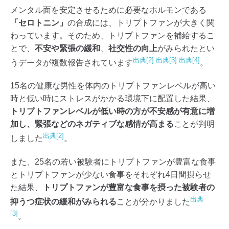
メンタル面を安定させるために必要なホルモンである
「セロトニン」
の合成には、トリプトファンが大きく関
わっています。そのため、トリプトファンを補給するこ
とで、
不安や緊張の緩和
、
社交性の向上
がみられたとい
出典[2]
出典[3]
出典[4]
うデータが複数報告されています
。
15名の健康な男性を体内のトリプトファンレベルが高い
時と低い時にストレスがかかる環境下に配置した結果、
トリプトファンレベルが低い時の方が不安感が有意に増
加し、緊張などのネガティブな感情が高まる
ことが判明
出典[2]
しました
。
また、25名の若い被験者にトリプトファンが豊富な食事
とトリプトファンが少ない食事をそれぞれ4日間摂らせ
た結果、
トリプトファンが豊富な食事を摂った被験者の
出典
抑うつ症状の緩和がみられる
ことが分かりました
[3]
。