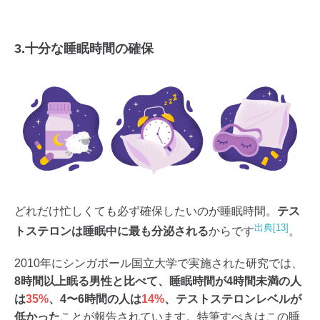
3.十分な睡眠時間の確保
どれだけ忙しくても必ず確保したいのが睡眠時間。
テス
出典[13]
トステロンは睡眠中に最も分泌される
からです
。
2010年にシンガポール国立大学で実施された研究では、
8時間以上眠る男性と比べて、睡眠時間が4時間未満の人
は
35%
、4〜6時間の人は
14%
、テストステロンレベルが
低かった
ことが報告されています。特筆すべきはこの睡