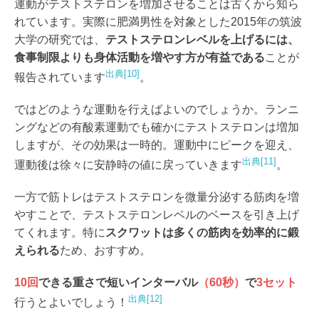
運動がテストステロンを増加させることは古くから知ら
れています。実際に肥満男性を対象とした2015年の筑波
大学の研究では、
テストステロンレベルを上げるには、
食事制限よりも身体活動を増やす方が有益である
ことが
出典[10]
報告されています
。
ではどのような運動を行えばよいのでしょうか。ランニ
ングなどの有酸素運動でも確かにテストステロンは増加
しますが、その効果は一時的。運動中にピークを迎え、
出典[11]
運動後は徐々に安静時の値に戻っていきます
。
一方で筋トレはテストステロンを微量分泌する筋肉を増
やすことで、テストステロンレベルのベースを引き上げ
てくれます。特に
スクワットは多くの筋肉を効率的に鍛
えられる
ため、おすすめ。
10回
できる重さで短いインターバル
（60秒）
で
3セット
出典[12]
行うとよいでしょう！