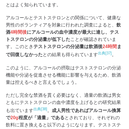
とはよく知られています。
アルコールとテストステロンとの関係について、健康な
男性のボランティアを対象に行われた調査によると、
飲
酒
4時間後
にアルコールの血中濃度が最大に達し、テス
トステロンの分泌量が低下した
ことが確認されていま
す。このとき
テストステロンの分泌量は飲酒後
24時間
ま
出典[37]
で回復しなかった
との結果も得られています
。
このように、アルコールの摂取はテストステロンの分泌
機能や分泌を促進させる機能に影響を与えるため、飲酒
量は控えるべきと言えるでしょう。
ただし完全な禁酒を貫く必要はなく、適量の飲酒は男女
ともにテストステロンの血中濃度を上げるとの研究結果
出典[38]
も出ています
。
成人男性であればアルコール換算
で
20g
程度が「適量」である
とされており、それぞれの
飲料に置き換えると以下のようになります。テストステ