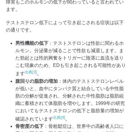
障害もこのホルモンの低下が関わっていると言われてい
ます。
テストステロン低下によって引き起こされる症状は以下
の通りです。
男性機能の低下
：テストステロンは性欲に関わるホ
ルモン。分泌量が減ることで性欲も減退します。ま
た勃起とは性的興奮をトリガーに陰茎に血流を送り
こむ現象のため、EDも引き起こされる可能性があり
出典[3]
ます
。
腹回りの脂肪の増加
：体内のテストステロンレベル
が低いと、血中にタンパク質と結合している中性脂
肪の分解が促進され、分解された中性脂肪は脂肪組
織に蓄積されて体脂肪を増やします。1999年の研究
においてもテストステロンの低下と脂肪量の増加が
出典[4]
確認されています
。
骨密度の低下
：骨粗鬆症は、世界中の高齢者人口に