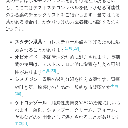
薬の中にはホルモンバランスを乱す可能性のあるもの
も。ここではテストステロンレベルを低下させる可能性
のある薬のチェックリストをご紹介します。当てはまる
薬がある場合は、かかりつけのお医者様に相談するのも
1つです。
スタチン系薬
：コレステロール値を下げるために処
出典[28]
方されることがあります
。
オピオイド
：疼痛管理のために処方されます。長期
間の使用は、テストステロン値に影響を与える可能
出典[29]
性があります
。
シメチジン
：胃酸の過剰分泌を抑える薬です。胃痛
出典
や吐き気、胸焼けのための一般的な市販薬です
[30]
。
ケトコナゾール
：脂漏性皮膚炎やAGA治療に用いら
れます。錠剤、シャンプー、クリーム、フォーム、
ゲルなどの外用薬として処方されることがあります
出典[31]
。