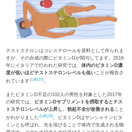
テストステロンはコレステロールを原料として作られま
すが、その合成の際にビタミンDが関与してます。2016
年にイタリアで行われた研究では、
体内のビタミンD濃
度が低いほどテストステロンレベルも低い
ことが報告さ
出典[19]
れています
。
またビタミンD不足の102人の男性を対象とした2017年
の研究では、
ビタミンDサプリメントを摂取するとテス
トステロンレベルが上昇し、勃起不全が改善される
こと
出典[20]
がわかりました
。ビタミンDはサンシャインビタ
ミンとも呼ばれ、光を浴びることで体内で生成される物