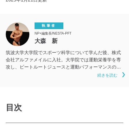
執筆者
NP+編集長/NESTA-PFT
大森 新
筑波大学大学院でスポーツ科学について学んだ後、株式
会社アルファメイルに入社。大学院では運動栄養学を専
攻し、ビートルートジュースと運動パフォーマンスの関
係について研究。アルファメイル入社後は大学院で学ん
続きを読む
だ知識を基に、ヘルスケアメディア「NP+」の編集やサ
プリメントの商品開発に携わる。筋トレ好きが高じて、
NESTA-PFT（全米エクササイズ＆スポーツトレーナー
協会トレーナー資格）も取得。ラグビー、アイスホッケ
目次
ー、ボディビルのスポーツ経験があり、現場と科学の両
面から健康に関する知識できるよう日々邁進中。