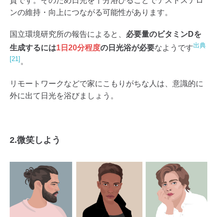
質です。そのため日光を十分浴びることでテストステロ
ンの維持・向上につながる可能性があります。
国立環境研究所の報告によると、
必要量のビタミンDを
出典
生成するには
1日20分程度
の日光浴が必要
なようです
[21]
。
リモートワークなどで家にこもりがちな人は、意識的に
外に出て日光を浴びましょう。
2.微笑しよう