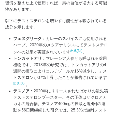
習慣を整えた上で使用すれば、男の自信が増大する可能
性があります。
以下にテストステロンを増やす可能性が示唆されている
成分を示します。
フェヌグリーク
：カレーのスパイスにも使用される
ハーブ。2020年のメタアナリシスにてテストステロ
出典[34]
ンへの効果が実証されています
。
トンカットアリ
：マレーシア人参とも呼ばれる薬用
植物です。2013年の研究では、トンカットアリの4
週間の摂取によりコルチゾールが16%減少し、テス
トステロンが37%上昇したことが報告されています
出典[35]
。
テスノア
：2020年にリリースされたばかりの最先端
テストステロンブースター。その正体はザクロとカ
カオの混合物。テスノア400mgの摂取と週4回の運
動を56日間継続した研究では、25.3%の遊離テスト