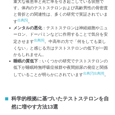
重大な罹患率と死亡率を引き起こしている状態で
す。体内のテストステロンおよび高齢男性の骨密度
と骨折との関連性は、多くの研究で実証されていま
出典[5]
す
。
メンタルの悪化
：テストステロンは神経細胞やニュ
ーロン、ドーパミンなどに作用することで気分を安
出典[6]
定させます
。中高年の方で「何をしても楽し
くない」と感じる方はテストステロンの低下が一因
かもしれません。
睡眠の質低下
：いくつかの研究でテストステロンの
低下が睡眠時無呼吸症候群や夜間頻尿の発症と関係
出典[7]
出典[8]
していることが明らかにされています
。
科学的根拠に基づいたテストステロンを自
然に増やす方法13選