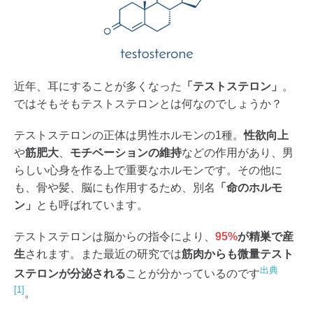
近年、耳にすることが多くなった
「テストステロン」
。
ではそもそもテストステロンとは何なのでしょうか？
テストステロンの正体は男性ホルモンの1種。
性欲向上
や
筋肥大
、
モチベーションの維持
などの作用があり、男
らしい心身を作る上で重要なホルモンです。その他に
も、骨や髪、脳にも作用するため、別名
「命のホルモ
ン」
とも呼ばれています。
テストステロンは脳からの指令により、
95%
が精巣で産
生
されます。また最近の研究では
筋肉からも微量テスト
出典
ステロンが分泌される
ことが分かっているのです
[1]
。