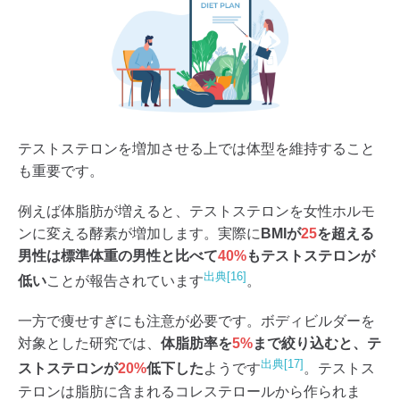
テストステロンを増加させる上では体型を維持すること
も重要です。
例えば体脂肪が増えると、テストステロンを女性ホルモ
ンに変える酵素が増加します。実際に
BMIが
25
を超える
男性は標準体重の男性と比べて
40%
もテストステロンが
出典[16]
低い
ことが報告されています
。
一方で痩せすぎにも注意が必要です。ボディビルダーを
対象とした研究では、
体脂肪率を
5%
まで絞り込むと、テ
出典[17]
ストステロンが
20%
低下した
ようです
。テストス
テロンは脂肪に含まれるコレステロールから作られま