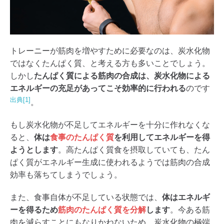
トレーニーが筋肉を増やすために必要なのは、炭水化物
ではなくたんぱく質、と考える方も多いことでしょう。
しかし
たんぱく質による筋肉の合成は、炭水化物による
エネルギーの充足があってこそ効率的に行われる
のです
出典[1]
。
もし炭水化物が不足してエネルギーを十分に作れなくな
ると、
体は
食事のたんぱく質
を利用してエネルギーを得
ようとします
。高たんぱく質食を摂取していても、たん
ぱく質がエネルギー生成に使われるようでは筋肉の合成
効率も落ちてしまうでしょう。
また、食事自体が不足している状態では、
体はエネルギ
ーを得るため
筋肉のたんぱく質を分解
します
。今ある筋
肉を減らすことにもなりかねないため、炭水化物の極端