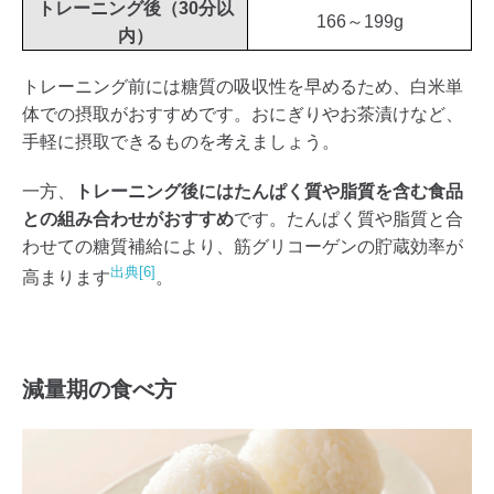
トレーニング後（30分以
166～199g
内）
トレーニング前には糖質の吸収性を早めるため、白米単
体での摂取がおすすめです。おにぎりやお茶漬けなど、
手軽に摂取できるものを考えましょう。
一方、
トレーニング後にはたんぱく質や脂質を含む食品
との組み合わせがおすすめ
です。たんぱく質や脂質と合
わせての糖質補給により、筋グリコーゲンの貯蔵効率が
出典[6]
高まります
。
減量期の食べ方