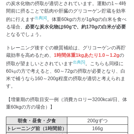
の炭水化物の摂取が適切とされています。運動の1～4時
間前に摂ることで筋肉や肝臓のグリコーゲン貯蔵を効率
出典[4]
的に行えます
。体重60kgの方が1g/kgの白米を食べ
る場合、
必要な炭水化物は60gで、約170gの白米が必要
となるでしょう。
トレーニング後すぐの糖質補給は、グリコーゲンの再貯
蔵効率を高めるため、
1時間体重1kgあたり1.0～1.2g
の
出典[5]
摂取が望ましいとされています
。こちらも同様に
60㎏の方で考えると、60～72gの摂取が必要となり、白
米で補うなら160～200g程度の摂取が適切と考えられま
す。
【増量期の摂取目安一例（消費カロリー3200kcal/日、体
重60kgの方の場合）】
朝食・昼食・夕食
200gずつ
トレーニング前（1時間前）
166g