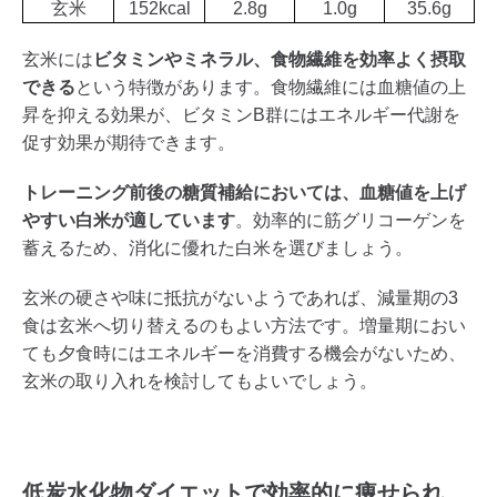
玄米
152kcal
2.8g
1.0g
35.6g
玄米には
ビタミンやミネラル、食物繊維を効率よく摂取
できる
という特徴があります。食物繊維には血糖値の上
昇を抑える効果が、ビタミンB群にはエネルギー代謝を
促す効果が期待できます。
トレーニング前後の糖質補給においては、血糖値を上げ
やすい白米が適しています
。効率的に筋グリコーゲンを
蓄えるため、消化に優れた白米を選びましょう。
玄米の硬さや味に抵抗がないようであれば、減量期の3
食は玄米へ切り替えるのもよい方法です。増量期におい
ても夕食時にはエネルギーを消費する機会がないため、
玄米の取り入れを検討してもよいでしょう。
低炭水化物ダイエットで効率的に痩せられ