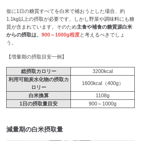
仮に1日の糖質すべてを白米で補おうとした場合、約
1.1kg以上の摂取が必要です。しかし野菜や調味料にも糖
質が含まれています。そのため
主食や補食の糖質源白米
からの摂取は、
900～1000g程度
と考えるべきでしょ
う。
【増量期の摂取目安一例】
総摂取カロリー
3200kcal
利用可能炭水化物の摂取カ
1600kcal（400g）
ロリー
白米換算
1108g
1日の摂取量目安
900～1000g
減量期の白米摂取量