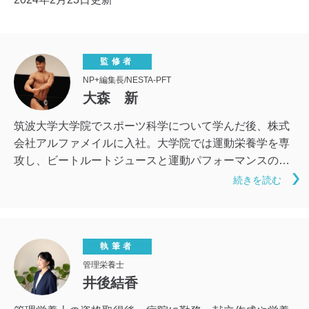
監修者
NP+編集長/NESTA-PFT
大森 新
筑波大学大学院でスポーツ科学について学んだ後、株式
会社アルファメイルに入社。大学院では運動栄養学を専
攻し、ビートルートジュースと運動パフォーマンスの関
係について研究。アルファメイル入社後は大学院で学ん
続きを読む
だ知識を基に、ヘルスケアメディア「NP+」の編集やサ
プリメントの商品開発に携わる。筋トレ好きが高じて、
NESTA-PFT（全米エクササイズ＆スポーツトレーナー
協会トレーナー資格）も取得。ラグビー、アイスホッケ
執筆者
ー、ボディビルのスポーツ経験があり、現場と科学の両
管理栄養士
井後結香
面から健康に関する知識を発信できるよう日々邁進中。