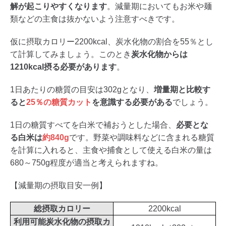
解が起こりやすくなります
。減量期においてもお米や麺
類などの主食は抜かないよう注意すべきです。
仮に摂取カロリー2200kcal、炭水化物の割合を55％とし
て計算してみましょう。このとき
炭水化物からは
1210kcal摂る必要があります
。
1日あたりの糖質の目安は302gとなり、
増量期と比較す
ると
25％の糖質カット
を意識する必要がある
でしょう。
1日の糖質すべてを白米で補おうとした場合、
必要とな
る白米は
約840g
です。野菜や調味料などに含まれる糖質
を計算に入れると、主食や捕食として使える白米の量は
680～750g程度が適当と考えられますね。
【減量期の摂取目安一例】
総摂取カロリー
2200kcal
利用可能炭水化物の摂取カ