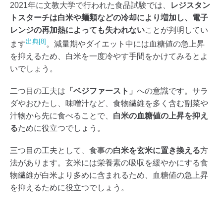
2021年に文教大学で行われた食品試験では、
レジスタン
トスターチは白米や麺類などの冷却により増加し、電子
レンジの再加熱によっても失われない
ことが判明してい
出典[8]
ます
。減量期やダイエット中には血糖値の急上昇
を抑えるため、白米を一度冷やす手間をかけてみるとよ
いでしょう。
二つ目の工夫は
「ベジファースト」
への意識です。サラ
ダやおひたし、味噌汁など、食物繊維を多く含む副菜や
汁物から先に食べることで、
白米の血糖値の上昇を抑え
る
ために役立つでしょう。
三つ目の工夫として、食事の
白米を玄米に置き換える
方
法があります。玄米には栄養素の吸収を緩やかにする食
物繊維が白米より多めに含まれるため、血糖値の急上昇
を抑えるために役立つでしょう。