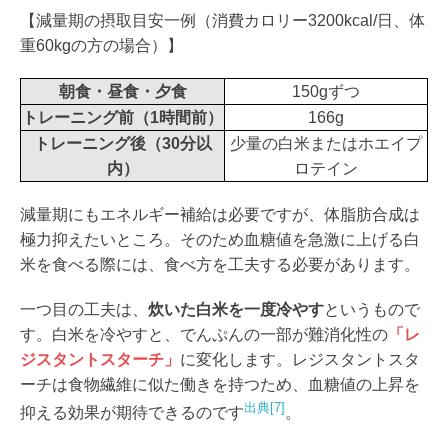
【減量期の摂取目安一例（消費カロリー3200kcal/日、体
重60kgの方の場合）】
朝食・昼食・夕食
150gずつ
トレーニング前（1時間前）
166g
トレーニング後（30分以
少量の白米またはホエイプ
内）
ロテイン
減量期にもエネルギー補給は必要ですが、体脂肪合成は
極力抑えたいところ。そのため血糖値を急激に上げる白
米を食べる際には、食べ方を工夫する必要があります。
一つ目の工夫は、
炊いた白米を一度冷やす
というもので
す。白米を冷やすと、でんぷんの一部が難消化性の
「レ
ジスタントスターチ」
に変化します。レジスタントスタ
ーチは食物繊維に似た働きを持つため、血糖値の上昇を
出典[7]
抑える効果が期待できるのです
。