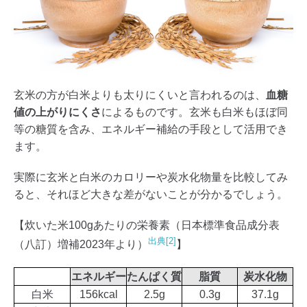
玄米の方が白米よりも太りにくいと言われるのは、
血糖
値の上がりにくさ
によるものです。玄米も白米もほぼ同
等の糖質を含み、エネルギー補給の手段として活用でき
ます。
実際に玄米と白米のカロリーや炭水化物量を比較してみ
ると、それほど大きな差がないことが分かるでしょう。
【炊いた米100gあたりの栄養素（日本標準食品成分表
出典[2]
（八訂）増補2023年より）
】
エネルギー
たんぱく質
脂質
炭水化物
白米
156kcal
2.5g
0.3g
37.1g