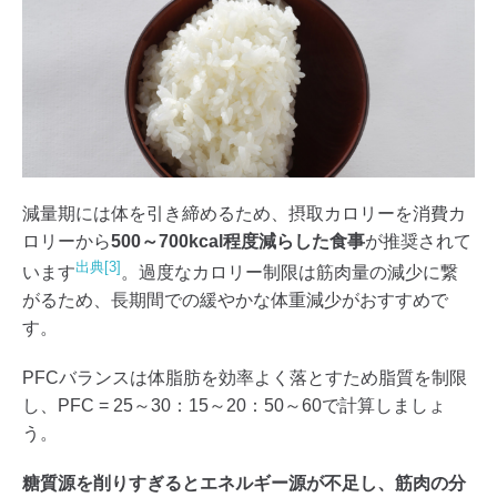
減量期には体を引き締めるため、摂取カロリーを消費カ
ロリーから
500～700kcal程度減らした食事
が推奨されて
出典[3]
います
。過度なカロリー制限は筋肉量の減少に繋
がるため、長期間での緩やかな体重減少がおすすめで
す。
PFCバランスは体脂肪を効率よく落とすため脂質を制限
し、PFC = 25～30：15～20：50～60で計算しましょ
う。
糖質源を削りすぎるとエネルギー源が不足し、筋肉の分