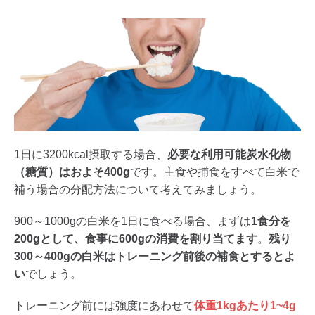
1日に3200kcal摂取する場合、
必要な利用可能炭水化物
（糖質）はおよそ400g
です。主食や捕食をすべて白米で
補う場合の分配方法について考えてみましょう。
900～1000gの白米を1日に食べる場合、まずは
1食分を
200gとして、食事に600gの消費を割り当てます
。
残り
300～400gの白米はトレーニング前後の補食とするとよ
い
でしょう。
トレーニング前には強度にあわせて
体重1kgあたり1~4g