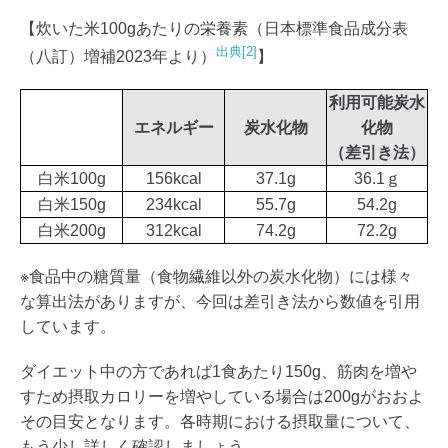
【炊いた米100gあたりの栄養素（日本標準食品成分表
出典[2]
（八訂）増補2023年より）
】
利用可能炭水
エネルギー
炭水化物
化物
（差引き法）
白米100g
156kcal
37.1g
36.1ｇ
白米150g
234kcal
55.7g
54.2g
白米200g
312kcal
74.2g
72.2g
※食品中の糖質量（食物繊維以外の炭水化物）には様々
な算出法がありますが、今回は差引き法から数値を引用
しています。
ダイエット中の方であれば1食あたり150g、筋肉を増や
すため摂取カロリーを増やしている場合は200gがおおよ
その目安となります。各時期における摂取量について、
もう少し詳しく確認しましょう。