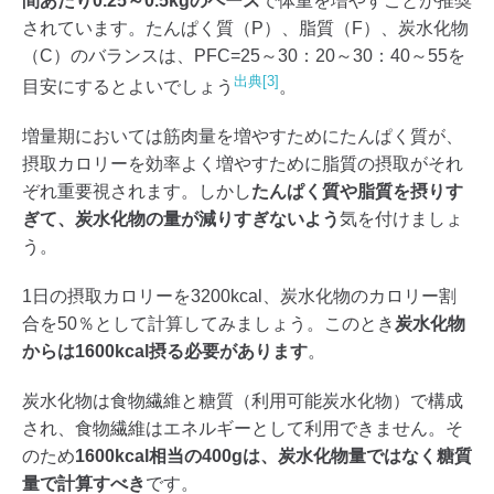
間あたり0.25～0.5kgのペース
で体重を増やすことが推奨
されています。たんぱく質（P）、脂質（F）、炭水化物
（C）のバランスは、PFC=25～30：20～30：40～55を
出典[3]
目安にするとよいでしょう
。
増量期においては筋肉量を増やすためにたんぱく質が、
摂取カロリーを効率よく増やすために脂質の摂取がそれ
ぞれ重要視されます。しかし
たんぱく質や脂質を摂りす
ぎて、炭水化物の量が減りすぎないよう
気を付けましょ
う。
1日の摂取カロリーを3200kcal、炭水化物のカロリー割
合を50％として計算してみましょう。このとき
炭水化物
からは1600kcal摂る必要があります
。
炭水化物は食物繊維と糖質（利用可能炭水化物）で構成
され、食物繊維はエネルギーとして利用できません。そ
のため
1600kcal相当の400gは、炭水化物量ではなく糖質
量で計算すべき
です。