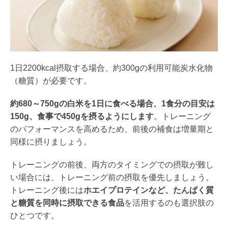
1日2200kcal摂取する場合、約300gの利用可能炭水化物
（糖質）が必要です。
約680～750gの白米を1日に食べる場合、1食分の目安は
150g、食事で450gを摂るようにします
。トレーニング
のパフォーマンスを高めるため、前後の補食は増量期と
同様に摂りましょう。
トレーニングの前後、両方のタイミングでの摂取が難し
い場合には、トレーニング前の摂取を優先しましょう。
トレーニング後には
ホエイプロテインなど、たんぱく質
と糖質を同時に摂取できる食品
を活用するのも選択肢の
ひとつです。