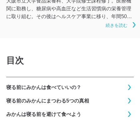
大阪市立大学食品栄養科、大学院修士課程修了。医療機
関に勤務し、糖尿病や高血圧など生活習慣病の栄養管理
に取り組む。その後はヘルスケア事業に移り、年間500
人以上のダイエットをサポートする。現在はダイエット
続きを読む
サポートの他、特定保健指導や健康に関わる分野の執筆
も行っている。誤った情報で10キロ以上リバウンドした
自分自身の経験から、科学的根拠に基づく正しい情報の
発信を心掛けている。
目次
寝る前にみかんは食べていいの？
寝る前のみかんにまつわる5つの真相
みかんは寝る前を避けて食べよう