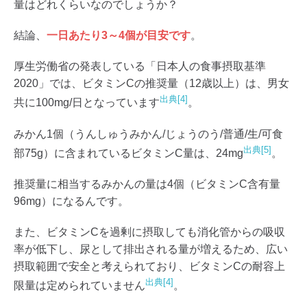
量はどれくらいなのでしょうか？
結論、
一日あたり3～4個が目安です
。
厚生労働省の発表している「日本人の食事摂取基準
2020」では、ビタミンCの推奨量（12歳以上）は、男女
出典[4]
共に100mg/日となっています
。
みかん1個（うんしゅうみかん/じょうのう/普通/生/可食
出典[5]
部75g）に含まれているビタミンC量は、24mg
。
推奨量に相当するみかんの量は4個（ビタミンC含有量
96mg）になるんです。
また、ビタミンCを過剰に摂取しても消化管からの吸収
率が低下し、尿として排出される量が増えるため、広い
摂取範囲で安全と考えられており、ビタミンCの耐容上
出典[4]
限量は定められていません
。