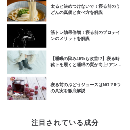
太ると決めつけないで！寝る前のう
どんの真価と食べ方を解説
筋トレ効果倍増！寝る前のプロテイ
ンのメリットを解説
【睡眠の悩み18%も改善!?】寝る時
靴下を履くと睡眠の質が向上!アンケ
ート調査で明らかになった睡眠時に
靴下を履くべき人
寝る前のぶどうジュースはNG？6つ
の真実を徹底解説
注目されている成分