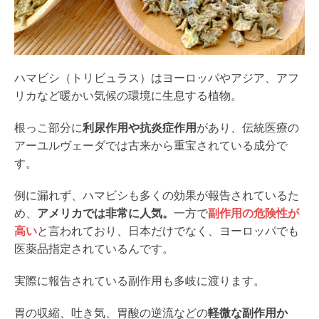
ハマビシ（トリビュラス）はヨーロッパやアジア、アフ
リカなど暖かい気候の環境に生息する植物。
根っこ部分に
利尿作用や抗炎症作用
があり、伝統医療の
アーユルヴェーダでは古来から重宝されている成分で
す。
例に漏れず、ハマビシも多くの効果が報告されているた
め、
アメリカでは非常に人気。
一方で
副作用の危険性が
高い
と言われており、日本だけでなく、ヨーロッパでも
医薬品指定されているんです。
実際に報告されている副作用も多岐に渡ります。
胃の収縮、吐き気、胃酸の逆流などの
軽微な副作用か