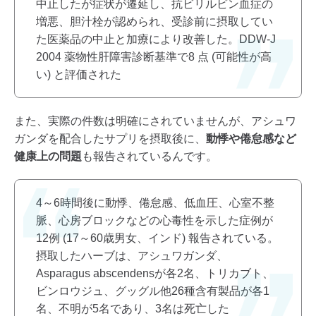
中止したが症状が遷延し、抗ビリルビン血症の
増悪、胆汁栓が認められ、受診前に摂取してい
た医薬品の中止と加療により改善した。DDW-J
2004 薬物性肝障害診断基準で8 点 (可能性が高
い) と評価された
また、実際の件数は明確にされていませんが、アシュワ
ガンダを配合したサプリを摂取後に、
動悸や倦怠感など
健康上の問題
も報告されているんです。
4～6時間後に動悸、倦怠感、低血圧、心室不整
脈、心房ブロックなどの心毒性を示した症例が
12例 (17～60歳男女、インド) 報告されている。
摂取したハーブは、アシュワガンダ、
Asparagus abscendensが各2名、トリカブト、
ビンロウジュ、グッグル他26種含有製品が各1
名、不明が5名であり、3名は死亡した