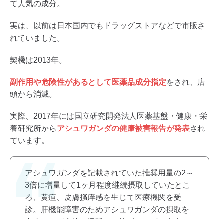
て人気の成分。
実は、以前は日本国内でもドラッグストアなどで市販さ
れていました。
契機は2013年。
副作用や危険性があるとして医薬品成分指定
をされ、店
頭から消滅。
実際、2017年には国立研究開発法人医薬基盤・健康・栄
養研究所から
アシュワガンダの健康被害報告が発表
され
ています。
アシュワガンダを記載されていた推奨用量の2～
3倍に増量して1ヶ月程度継続摂取していたとこ
ろ、黄疸、皮膚掻痒感を生じて医療機関を受
診。肝機能障害のためアシュワガンダの摂取を