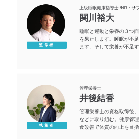
上級睡眠健康指導士 /NR・
関川裕大
睡眠と運動と栄養の３つ面
を果たします。睡眠が不足
監修者
ます。そして栄養が不足す
管理栄養士
井後結香
管理栄養士の資格取得後、
などに取り組む。健康管理
執筆者
食改善で体質の向上を目指