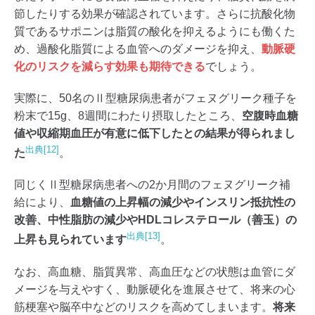
節したりする効果が確認されています。さらに抗酸化物
質であるサポニンは脂質の酸化を抑えるようにも働くた
め、過酸化脂質による血管へのダメージを抑え、
動脈硬
化のリスクを減らす効果も期待できる
でしょう。
実際に、50名のⅡ型糖尿病患者がフェヌグリーク種子を
粉末で15g、8週間にわたり摂取したところ、
空腹時血糖
値や収縮期血圧が有意に低下したとの結果が得られまし
出典[12]
た
。
同じくⅡ型糖尿病患者への2か月間のフェヌグリーク補
給により、
血糖値の上昇幅の減少やインスリン抵抗性の
改善、中性脂肪の減少やHDLコレステロール（善玉）の
出典[13]
上昇も見られています
。
なお、高血糖、脂質異常、高血圧などの状態は血管にダ
メージを与えやすく、動脈硬化を進展させて、将来の心
筋梗塞や脳卒中などのリスクを高めてしまいます。
将来