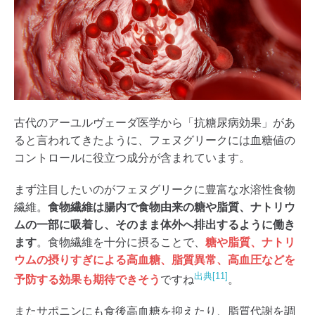
古代のアーユルヴェーダ医学から「抗糖尿病効果」があ
ると言われてきたように、フェヌグリークには血糖値の
コントロールに役立つ成分が含まれています。
まず注目したいのがフェヌグリークに豊富な水溶性食物
繊維。
食物繊維は腸内で食物由来の糖や脂質、ナトリウ
ムの一部に吸着し、そのまま体外へ排出するように働き
ます
。食物繊維を十分に摂ることで、
糖や脂質、ナトリ
ウムの摂りすぎによる高血糖、脂質異常、高血圧などを
出典[11]
予防する効果も期待できそう
ですね
。
またサポニンにも食後高血糖を抑えたり、脂質代謝を調