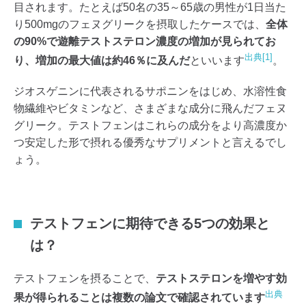
目されます。たとえば50名の35～65歳の男性が1日当た
り500mgのフェヌグリークを摂取したケースでは、
全体
の90%で遊離テストステロン濃度の増加が見られてお
出典[1]
り、増加の最大値は約46％に及んだ
といいます
。
ジオスゲニンに代表されるサポニンをはじめ、水溶性食
物繊維やビタミンなど、さまざまな成分に飛んだフェヌ
グリーク。テストフェンはこれらの成分をより高濃度か
つ安定した形で摂れる優秀なサプリメントと言えるでし
ょう。
テストフェンに期待できる5つの効果と
は？
テストフェンを摂ることで、
テストステロンを増やす効
出典
果が得られることは複数の論文で確認されています