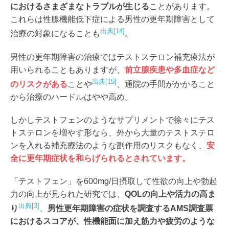
におけるさまざまなトラブルが生じる
ことがあります。
これらは性腺機能低下症による男性の更年期障害として
出典[14]
治療の対象になることも
。
男性の更年期障害の治療ではテストステロン補充療法が
用いられることもありますが、
前立腺疾患や多血症など
出典[15]
のリスクがある
ことや
、通院の手間がかかること
から治療のハードルはやや高め。
しかしテストフェンのようなサプリメントで徐々にテス
トステロンを増やす形なら、外から大量のテストステロ
ンを入れる補充療法のような副作用のリスクもなく、
安
全に更年期症状を和らげられるとされています。
「テストフェン」を600mg/日摂取して性欲の向上や勃起
力の向上が見られた研究では、
QOLの向上や活力の高ま
出典[3]
り
、
男性更年期障害の症状を調査するAMS調査票
におけるスコアが、性機能面に加え筋力や疲労のような