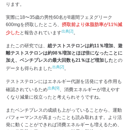
ります。
実際に18〜35歳の男性60名が8週間フェヌグリーク
600mgを摂取したところ、
摂取前より体脂肪率が11%減
出典[2]
少した
と報告されています
。
またこの研究では、
総テストステロンは約11％増加、遊
離テストステロンは約98％増加とほぼ倍になったことに
加え、ベンチプレスの最大回数も21％ほど増加した
との
出典[2]
データも得られました
。
テストステロンにはエネルギー代謝を活発にする作用も
出典[9]
確認されているため
、消費エネルギーが増えやす
くなり減量に役立ったと考えられそうですね。
またベンチプレスの成績も上がっていることから、運動
パフォーマンスが高まったことも読み取れます。より活
発に動くことができれば消費エネルギーも増えるため、