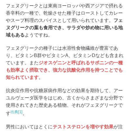
フェヌグリークとは東南ヨーロッパや西アジアで摂れる
香辛料の一種で、乾燥させた種子はローストしてカレー
やスープ料理のスパイスとして用いられています。
フェ
ヌグリークの葉も食用でき、サラダや炒め物に用いる地
域もある
ようですね。
フェヌグリークの種子には水溶性食物繊維が豊富であ
り、ビタミンB群やビタミンA、ビタミンDなども含まれ
ています。また
ジオスゲニンと呼ばれるサポニンの一種
も効率よく摂取でき、強力な抗酸化作用を持つことでも
知られています
。
抗炎症作用や抗糖尿病作用などの効果を期待して、アー
ユルヴェーダ医学をはじめ、古くからさまざまな分野で
使用されてきた歴史ある植物、それがフェヌグリークで
出典[1]
す
。
男性においてはとくに
テストステロンを増やす効果
が注