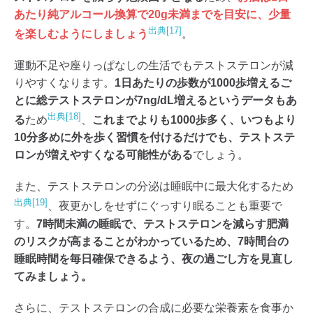
あたり純アルコール換算で20g未満までを目安に、少量
出典[17]
を楽しむようにしましょう
。
運動不足や座りっぱなしの生活でもテストステロンが減
りやすくなります。
1日あたりの歩数が1000歩増えるご
とに総テストステロンが7ng/dL増えるというデータもあ
出典[18]
る
ため
、
これまでよりも1000歩多く、いつもより
10分多めに外を歩く習慣を付けるだけでも、テストステ
ロンが増えやすくなる可能性がある
でしょう。
また、テストステロンの分泌は睡眠中に最大化するため
出典[19]
、夜更かしをせずにぐっすり眠ることも重要で
す。
7時間未満の睡眠で、テストステロンを減らす肥満
のリスクが高まることがわかっているため、7時間台の
睡眠時間を毎日確保できるよう、夜の過ごし方を見直し
てみましょう。
さらに、テストステロンの合成に必要な栄養素を食事か