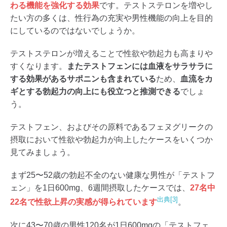
わる機能を強化する効果
です。テストステロンを増やし
たい方の多くは、性行為の充実や男性機能の向上を目的
にしているのではないでしょうか。
テストステロンが増えることで性欲や勃起力も高まりや
すくなります。
またテストフェンには血液をサラサラに
する効果があるサポニンも含まれている
ため、
血流をカ
ギとする勃起力の向上にも役立つと推測できる
でしょ
う。
テストフェン、およびその原料であるフェヌグリークの
摂取において性欲や勃起力が向上したケースをいくつか
見てみましょう。
まず25〜52歳の勃起不全のない健康な男性が「テストフ
ェン」を1日600mg、6週間摂取したケースでは、
27名中
出典[3]
22名で性欲上昇の実感が得られています
。
次に43〜70歳の男性120名が1日600mgの「テストフェ