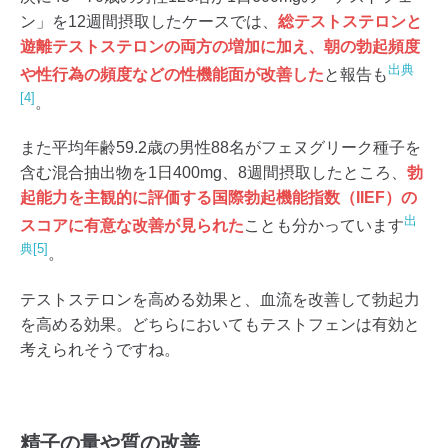
ン」を12週間摂取したケースでは、
総テストステロンと
遊離テストステロンの両方の増加に加え、朝の勃起頻度
出典
や性行為の頻度などの性機能面が改善した
と報告も
[4]
。
また平均年齢59.2歳の男性88名がフェヌグリーク種子を
含む混合抽出物を1日400mg、8週間摂取したところ、
勃
起能力を主観的に評価する国際勃起機能指数（IIEF）の
出
スコアに有意な改善が見られた
ことも分かっています
典[5]
。
テストステロンを高める効果と、血流を改善して勃起力
を高める効果。どちらにおいてもテストフェンは有効と
考えられそうですね。
精子の量や質の改善