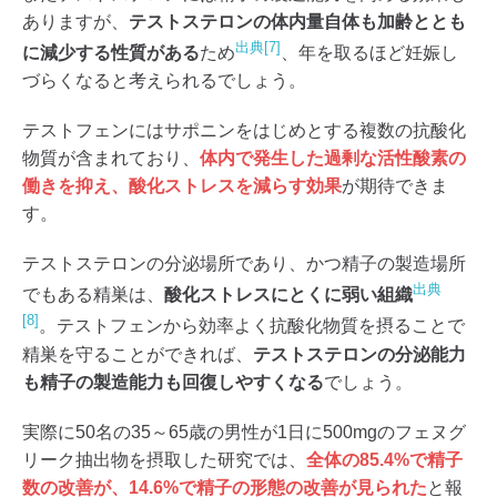
ありますが、
テストステロンの体内量自体も加齢ととも
出典[7]
に減少する性質がある
ため
、年を取るほど妊娠し
づらくなると考えられるでしょう。
テストフェンにはサポニンをはじめとする複数の抗酸化
物質が含まれており、
体内で発生した過剰な活性酸素の
働きを抑え、酸化ストレスを減らす効果
が期待できま
す。
テストステロンの分泌場所であり、かつ精子の製造場所
出典
でもある精巣は、
酸化ストレスにとくに弱い組織
[8]
。テストフェンから効率よく抗酸化物質を摂ることで
精巣を守ることができれば、
テストステロンの分泌能力
も精子の製造能力も回復しやすくなる
でしょう。
実際に50名の35～65歳の男性が1日に500mgのフェヌグ
リーク抽出物を摂取した研究では、
全体の85.4%で精子
数の改善が、14.6%で精子の形態の改善が見られた
と報