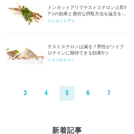
トンカットアリでテストステロン上昇!!
7つの効果と適切な摂取方法を論文を基
に解説
トンカットアリ
テストステロンは減る？男性がソイプ
ロテインに期待できる効果5つ
ソイプロテイン
3
4
5
6
7
新着記事