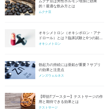
ムクナ豆は男性ホルモン増加に効果
的！最適な飲み方とは
ムクナ豆
オキシメトロン（オキシポロン・アナ
ドロール）とは？臨床試験と6つの副作
用
オキシメトロン
勃起力の持続には亜鉛が重要？サプリ
の効果と注意点
メンズウェルネス
【即効Tブースター】テストサージの作
用と期待できる効果とは
テストサージ