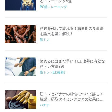
るトレーニング5選
PC筋トレーニング
筋肉を残して絞れる！減量期の食事法
を論文を基に解説！
筋トレ
諦めるにはまだ早い！ED改善に有効な
筋トレ方法7選
筋トレ（ED改善）
筋トレとバナナの相性について詳しく
解説！摂取タイミングごとの効果につ
いて
バナナ