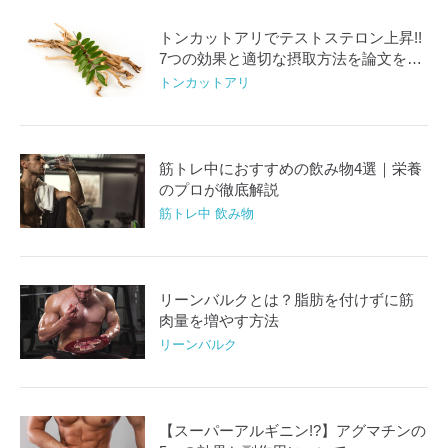
トンカットアリでテストステロン上昇!!
7つの効果と適切な摂取方法を論文を基
に解説
トンカットアリ
筋トレ中におすすめの飲み物4選｜栄養
のプロが徹底解説
筋トレ中 飲み物
リーンバルクとは？脂肪を付けずに筋
肉量を増やす方法
リーンバルク
【スーパーアルギニン!?】アグマチンの