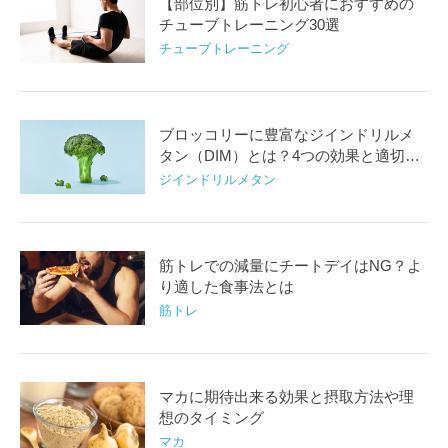
【部位別】筋トレ初心者におすすめの
チューブトレーニング30選
チューブトレーニング
ブロッコリーに豊富なジインドリルメ
タン（DIM）とは？4つの効果と適切な
摂取方法
ジインドリルメタン
筋トレでの減量にチートデイはNG？よ
り適した食事法とは
筋トレ
マカに期待出来る効果と摂取方法や理
想のタイミング
マカ